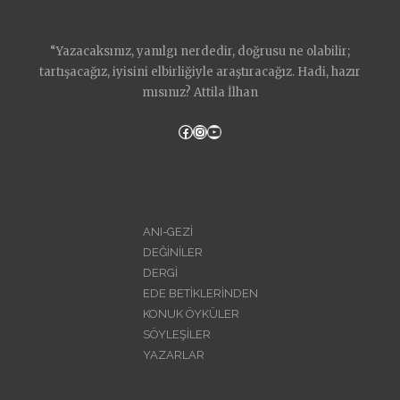
“Yazacaksınız, yanılgı nerdedir, doğrusu ne olabilir;
tartışacağız, iyisini elbirliğiyle araştıracağız. Hadi, hazır
mısınız? Attila İlhan
Facebook
Instagram
YouTube
ANI-GEZİ
DEĞİNİLER
DERGİ
EDE BETİKLERİNDEN
KONUK ÖYKÜLER
SÖYLEŞİLER
YAZARLAR