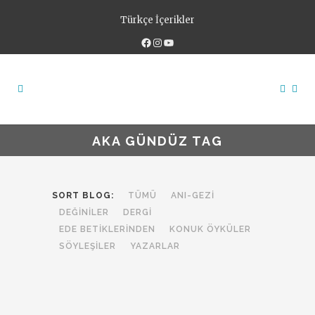
Türkçe İçerikler
Facebook
Instagram
YouTube
AKA GÜNDÜZ TAG
SORT BLOG:
TÜMÜ
ANI-GEZİ
DEĞİNİLER
DERGİ
EDE BETİKLERİNDEN
KONUK ÖYKÜLER
SÖYLEŞİLER
YAZARLAR